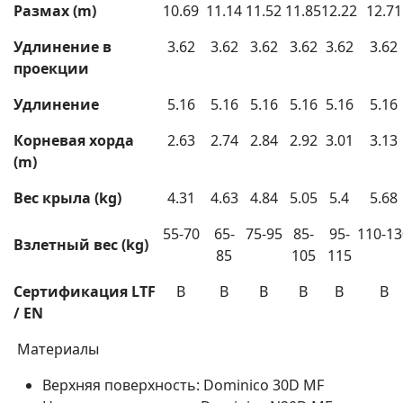
Размах (m)
10.69
11.14
11.52
11.85
12.22
12.71
Удлинение в
3.62
3.62
3.62
3.62
3.62
3.62
проекции
Удлинение
5.16
5.16
5.16
5.16
5.16
5.16
Корневая хорда
2.63
2.74
2.84
2.92
3.01
3.13
(m)
Вес крыла (kg)
4.31
4.63
4.84
5.05
5.4
5.68
55-70
65-
75-95
85-
95-
110-13
Взлетный вес
(kg)
85
105
115
Сертификация
LTF
B
B
B
B
B
B
/ EN
Материалы
Верхняя поверхность: Dominico 30D MF