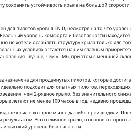
ту сохранять устойчивость крыла на большой скорости 
ен для пилотов уровня EN D, несмотря на то что урове
Реальный уровень комфорта и безопасности находится б
но не хотели ослаблять структуру крыла только для тог
 реальных условиях остаются нашим главным приорите
ановления - лучше, чем у LM6, при этом с меньшей скло
предназначена для продвинутых пилотов, которые дости
 идеально подходит для опытных пилотов, переходящих с
поведения, чем 2-рядное крыло, без значительного сниж
орые летают не менее 100 часов в год, недавно прошедш
хрядное крыло, которое мы когда-либо производили. По
результатом. Это отличное крыло, в основе которого л
ь и высокий уровень безопасности.