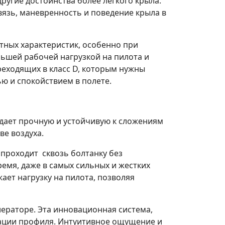
другие достоинства более легкого крыла.
вязь, маневренность и поведение крыла в
тных характеристик, особенно при
ньшей рабочей нагрузкой на пилота и
реходящих в класс D, которым нужны
ю и спокойствием в полете.
здает прочную и устойчивую к сложениям
е воздуха.
 проходит сквозь болтанку без
емя, даже в самых сильных и жестких
ает нагрузку на пилота, позволяя
лераторе. Эта инновационная система,
мации профиля. Интуитивное ощущение и