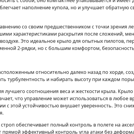
 носить с собой, оно компактнее упаковывается и имеет 
блегчает наполнение купола, но и улучшает обратную с
равнению со своим предшественником с точки зрения ле
учшими характеристиками раскрытия после сложений, ме
оздухе. Это идеальное крыло для опытных пилотов, пе
менной 2-рядки, но с большим комфортом, безопасность
расположенным относительно далеко назад по хорде, со
ть турбулентность и набирать высоту при каждом порыв
я лучшего соотношения веса и жесткости крыла. Крыло
ачает, что управление может использоваться в любое вр
ии с этой устойчивостью внушает уверенность. Это сниж
я.
строп обеспечивает полный контроль в полете на аксе
ет прямой эффективный контроль угла атаки без дефор