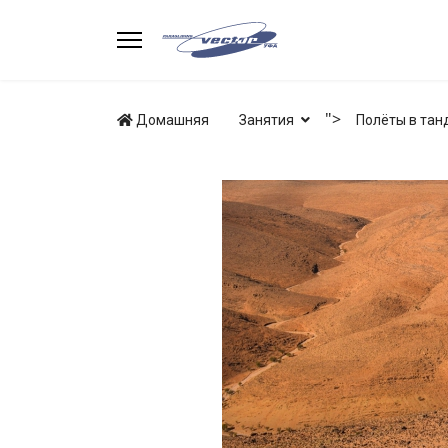
">
Домашняя
Занятия
Полёты в тан