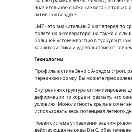
На 650 граммов легче, чем M7, его легче
Значительное снижение веса не только о
активном воздухе.
LM7 - это значительный шаг вперед по с
полете на акселераторе, но также и с л
большей устойчивостью в турбулентном в
характеристики и удовольствие от совре
Технологии
Профиль в стиле Зено с А-рядом строп, 
переднюю кромку. Вы можете преодолева
Внутренняя структура оптимизирована дл
деформации по хорде и размаху, что озн
условиях. Монолитность крыла в сочетан
использовать весь потенциал летного дн
Новая система управления задним рядом 
действующая на ряды B и C, обеспечива