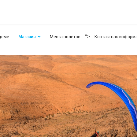
">
деме
Магазин
Места полетов
Контактная информ