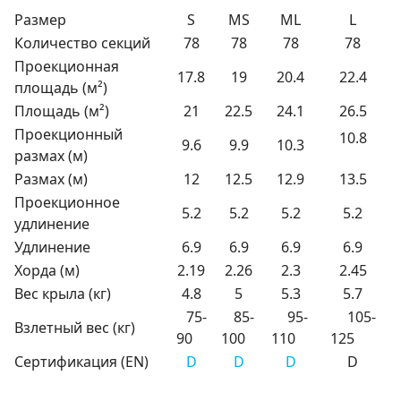
Размер
S
MS
ML
L
Количество секций
78
78
78
78
Проекционная
17.8
19
20.4
22.4
площадь (м²)
Площадь (м²)
21
22.5
24.1
26.5
Проекционный
10.8
9.6
9.9
10.3
размах (м)
Размах (м)
12
12.5
12.9
13.5
Проекционное
5.2
5.2
5.2
5.2
удлинение
Удлинение
6.9
6.9
6.9
6.9
Хорда (м)
2.19
2.26
2.3
2.45
Вес крыла (кг)
4.8
5
5.3
5.7
75-
85-
95-
105-
Взлетный вес (кг)
90
100
110
125
Сертификация (EN)
D
D
D
D